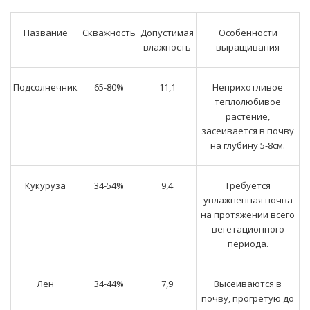
Название
Скважность
Допустимая
Особенности
влажность
выращивания
Подсолнечник
65-80%
11,1
Неприхотливое
теплолюбивое
растение,
засеивается в почву
на глубину 5-8см.
Кукуруза
34-54%
9,4
Требуется
увлажненная почва
на протяжении всего
вегетационного
периода.
Лен
34-44%
7,9
Высеиваются в
почву, прогретую до