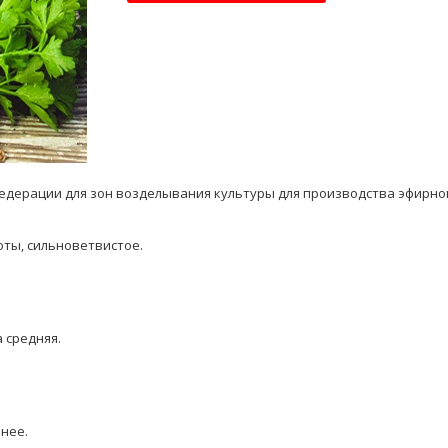
Федерации для зон возделывания культуры для производства эфирног
оты, сильноветвистое.
 средняя.
нее.